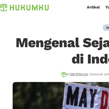
Artikel
T
N
Mengenal Seja
di In
BY
TERAKHIR DIP
TIM PENULIS