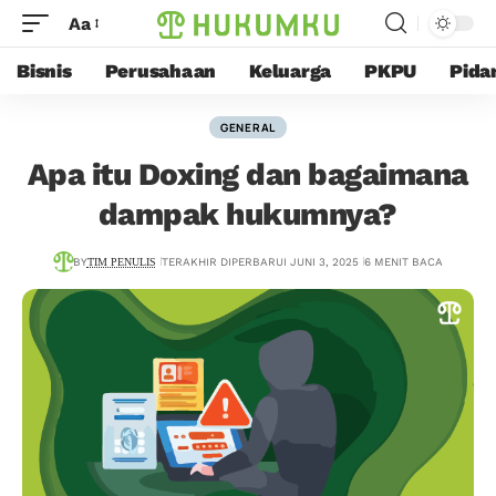
Aa
Bisnis
Perusahaan
Keluarga
PKPU
Pida
GENERAL
Apa itu Doxing dan bagaimana
dampak hukumnya?
BY
TIM PENULIS
TERAKHIR DIPERBARUI JUNI 3, 2025
6 MENIT BACA