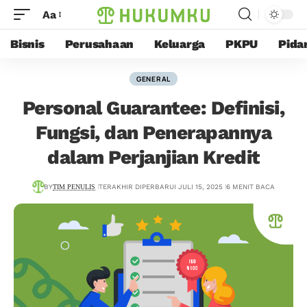
Aa
Bisnis
Perusahaan
Keluarga
PKPU
Pida
GENERAL
Personal Guarantee: Definisi,
Fungsi, dan Penerapannya
dalam Perjanjian Kredit
BY
TIM PENULIS
TERAKHIR DIPERBARUI JULI 15, 2025
6 MENIT BACA