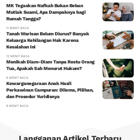
MK Tegaskan Nafkah Bukan Beban
Mutlak Suami, Apa Dampaknya bagi
Rumah Tangga?
11 MENIT BACA
Tanah Warisan Belum Diurus? Banyak
Keluarga Kehilangan Hak Karena
Kesalahan Ini
12 MENIT BACA
Menikah Diam-Diam Tanpa Restu Orang
Tua, Apakah Sah Menurut Hukum?
6 MENIT BACA
Kewarganegaraan Anak Hasil
Perkawinan Campuran: Dilema, Pilihan,
dan Prosedur Yuridisnya
6 MENIT BACA
Langganan Artikel Terbaru