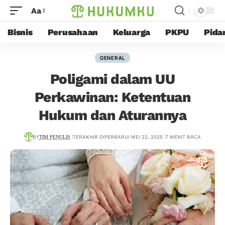
Aa
Bisnis
Perusahaan
Keluarga
PKPU
Pida
GENERAL
Poligami dalam UU
Perkawinan: Ketentuan
Hukum dan Aturannya
BY
TIM PENULIS
TERAKHIR DIPERBARUI MEI 22, 2025
7 MENIT BACA