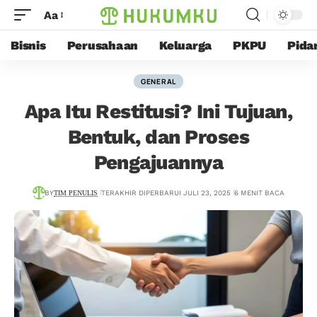
Aa
Bisnis
Perusahaan
Keluarga
PKPU
Pida
GENERAL
Apa Itu Restitusi? Ini Tujuan,
Bentuk, dan Proses
Pengajuannya
BY
TIM PENULIS
TERAKHIR DIPERBARUI JULI 23, 2025
6 MENIT BACA