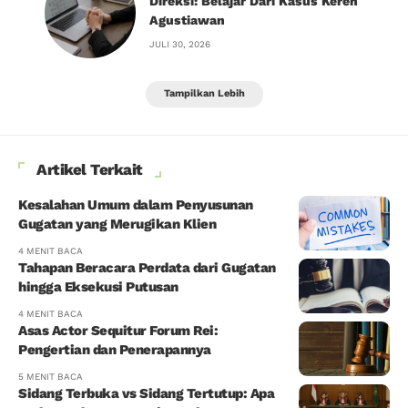
Direksi: Belajar Dari Kasus Keren
Agustiawan
JULI 30, 2026
Tampilkan Lebih
Artikel Terkait
Kesalahan Umum dalam Penyusunan
Gugatan yang Merugikan Klien
4 MENIT BACA
Tahapan Beracara Perdata dari Gugatan
hingga Eksekusi Putusan
4 MENIT BACA
Asas Actor Sequitur Forum Rei:
Pengertian dan Penerapannya
5 MENIT BACA
Sidang Terbuka vs Sidang Tertutup: Apa