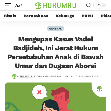
Aa
Bisnis
Perusahaan
Keluarga
PKPU
Pida
GENERAL
Mengupas Kasus Vadel
Badjideh, Ini Jerat Hukum
Persetubuhan Anak di Bawah
Umur dan Dugaan Aborsi
BY
TIM PENULIS
TERAKHIR DIPERBARUI MEI 16, 2025
4 MENIT BACA