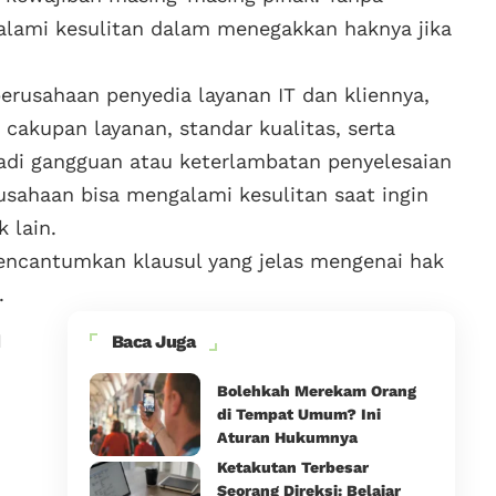
galami kesulitan dalam menegakkan haknya jika
erusahaan penyedia layanan IT dan kliennya,
 cakupan layanan, standar kualitas, serta
jadi gangguan atau keterlambatan penyelesaian
usahaan bisa mengalami kesulitan saat ingin
 lain.
mencantumkan klausul yang jelas mengenai hak
.
n
Baca Juga
Bolehkah Merekam Orang
di Tempat Umum? Ini
Aturan Hukumnya
Ketakutan Terbesar
Seorang Direksi: Belajar