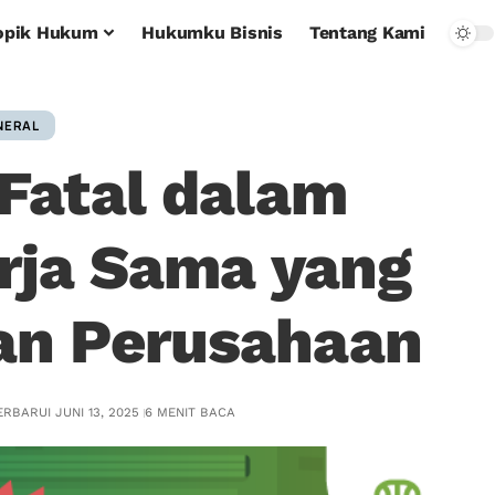
opik Hukum
Hukumku Bisnis
Tentang Kami
NERAL
Fatal dalam
erja Sama yang
an Perusahaan
RBARUI JUNI 13, 2025
6 MENIT BACA