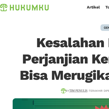
Artikel
T
GE
Kesalahan 
Perjanjian K
Bisa Merugik
BY
TERAKHIR DIPE
TIM PENULIS