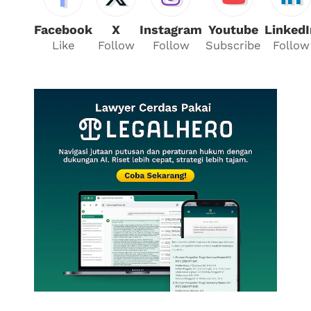
Facebook
X
Instagram
Youtube
LinkedI
Like
Follow
Follow
Subscribe
Follow