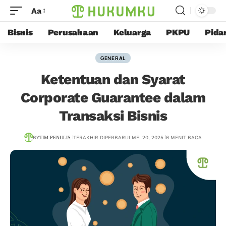
Aa
Bisnis
Perusahaan
Keluarga
PKPU
Pida
GENERAL
Ketentuan dan Syarat
Corporate Guarantee dalam
Transaksi Bisnis
BY
TIM PENULIS
TERAKHIR DIPERBARUI MEI 20, 2025
6 MENIT BACA