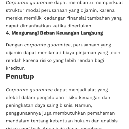
Corporate guarantee
dapat membantu memperkuat
struktur modal perusahaan yang dijamin, karena
mereka memiliki cadangan finansial tambahan yang
dapat dimanfaatkan ketika diperlukan.
4. Mengurangi Beban Keuangan Langsung
Dengan
corporate guarantee
, perusahaan yang
dijamin dapat menikmati biaya pinjaman yang lebih
rendah karena risiko yang lebih rendah bagi
kreditur.
Penutup
Corporate guarantee
dapat menjadi alat yang
efektif dalam pengelolaan risiko keuangan dan
peningkatan daya saing bisnis. Namun,
penggunaannya juga membutuhkan pemahaman
mendalam tentang ketentuan hukum dan analisis
risiko yang baik. Anda juga dapat membaca