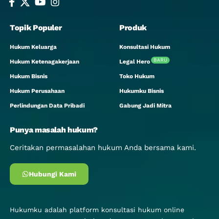
Topik Populer
Produk
Hukum Keluarga
Konsultasi Hukum
BARU
Hukum Ketenagakerjaan
Legal Hero
Hukum Bisnis
Toko Hukum
Hukum Perusahaan
Hukumku Bisnis
Perlindungan Data Pribadi
Gabung Jadi Mitra
Punya masalah hukum?
Ceritakan permasalahan hukum Anda bersama kami.
Hubungi Kami
Hukumku adalah platform konsultasi hukum online