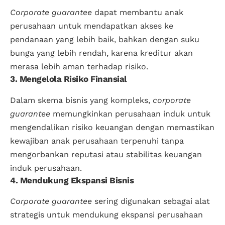
Corporate guarantee
dapat membantu anak
perusahaan untuk mendapatkan akses ke
pendanaan yang lebih baik, bahkan dengan suku
bunga yang lebih rendah, karena kreditur akan
merasa lebih aman terhadap risiko.
3. Mengelola Risiko Finansial
Dalam skema bisnis yang kompleks,
corporate
guarantee
memungkinkan perusahaan induk untuk
mengendalikan risiko keuangan dengan memastikan
kewajiban anak perusahaan terpenuhi tanpa
mengorbankan reputasi atau stabilitas keuangan
induk perusahaan.
4. Mendukung Ekspansi Bisnis
Corporate guarantee
sering digunakan sebagai alat
strategis untuk mendukung ekspansi perusahaan