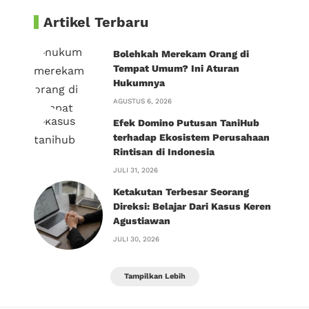
Artikel Terbaru
Bolehkah Merekam Orang di
Tempat Umum? Ini Aturan
Hukumnya
AGUSTUS 6, 2026
Efek Domino Putusan TaniHub
terhadap Ekosistem Perusahaan
Rintisan di Indonesia
JULI 31, 2026
Ketakutan Terbesar Seorang
Direksi: Belajar Dari Kasus Keren
Agustiawan
JULI 30, 2026
Tampilkan Lebih