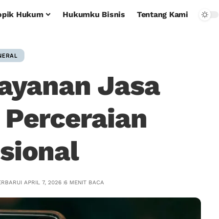
opik Hukum
Hukumku Bisnis
Tentang Kami
NERAL
Layanan Jasa
 Perceraian
sional
RBARUI APRIL 7, 2026
6 MENIT BACA