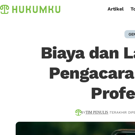
Artikel
T
GE
Biaya dan 
Pengacara
Profe
BY
TERAKHIR DIPE
TIM PENULIS