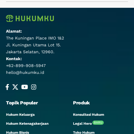
Alamat:
The Kuningan Place IMO 1&2
Jl. Kuningan Utama Lot 15.
Jakarta Selatan, 12960.
Kontak:
+62-899-908-5947
hello@hukumku.id
Topik Populer
Produk
Hukum Keluarga
Konsultasi Hukum
BARU
Hukum Ketenagakerjaan
Legal Hero
Hukum Bisnis
Toko Hukum