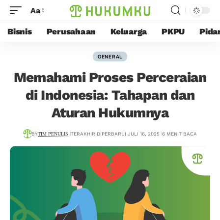
Aa
Bisnis
Perusahaan
Keluarga
PKPU
Pida
GENERAL
Memahami Proses Perceraian
di Indonesia: Tahapan dan
Aturan Hukumnya
BY
TIM PENULIS
TERAKHIR DIPERBARUI JULI 16, 2025
6 MENIT BACA