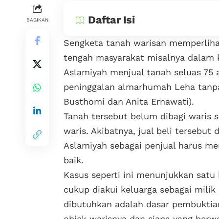
Daftar Isi
BAGIKAN
Sengketa tanah warisan memperlihat
tengah masyarakat misalnya dalam k
Aslamiyah menjual tanah seluas 75 
peninggalan almarhumah Leha tanpa
Busthomi dan Anita Ernawati).
Tanah tersebut belum dibagi waris s
waris. Akibatnya, jual beli tersebu
Aslamiyah sebagai penjual harus me
baik.
Kasus seperti ini menunjukkan satu 
cukup diakui keluarga sebagai mili
dibutuhkan adalah dasar pembuktian
objek warisnya dan siapa yang berw