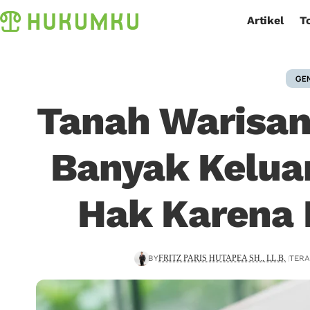
Artikel
T
GE
Tanah Warisan
Banyak Kelua
Hak Karena 
BY
TERA
FRITZ PARIS HUTAPEA SH., LL.B.