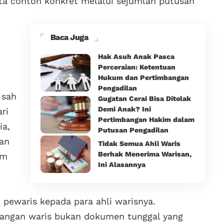
ta contoh konkret melalui sejumlah putusan
Baca Juga
Hak Asuh Anak Pasca
Perceraian: Ketentuan
Hukum dan Pertimbangan
Pengadilan
 sah
Gugatan Cerai Bisa Ditolak
Demi Anak? Ini
ri
Pertimbangan Hakim dalam
ia,
Putusan Pengadilan
han
Tidak Semua Ahli Waris
Berhak Menerima Warisan,
am
Ini Alasannya
 pewaris kepada para ahli warisnya.
rangan waris bukan dokumen tunggal yang