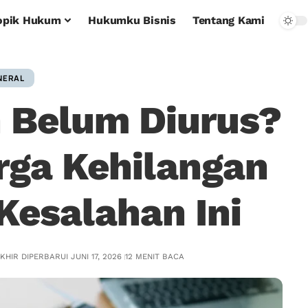
opik Hukum
Hukumku Bisnis
Tentang Kami
NERAL
 Belum Diurus?
rga Kehilangan
Kesalahan Ini
KHIR DIPERBARUI JUNI 17, 2026
12 MENIT BACA