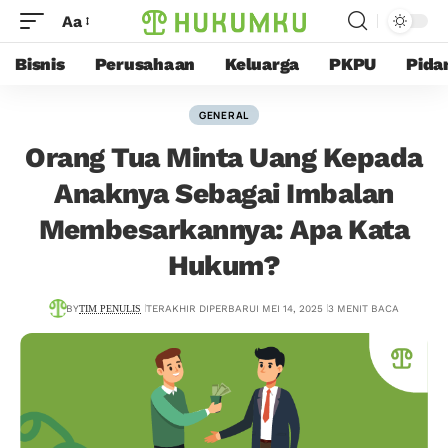
Aa
Bisnis
Perusahaan
Keluarga
PKPU
Pida
GENERAL
Orang Tua Minta Uang Kepada
Anaknya Sebagai Imbalan
Membesarkannya: Apa Kata
Hukum?
BY
TIM PENULIS
TERAKHIR DIPERBARUI MEI 14, 2025
3 MENIT BACA