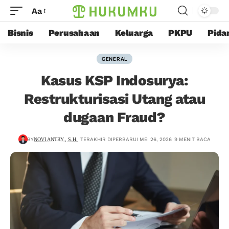
Aa
Bisnis
Perusahaan
Keluarga
PKPU
Pida
GENERAL
Kasus KSP Indosurya:
Restrukturisasi Utang atau
dugaan Fraud?
BY
NOVI ANTRY., S.H.
TERAKHIR DIPERBARUI MEI 26, 2026
9 MENIT BACA