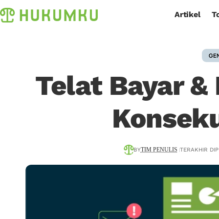
Artikel
T
GE
Telat Bayar &
Konseku
BY
TERAKHIR DIP
TIM PENULIS