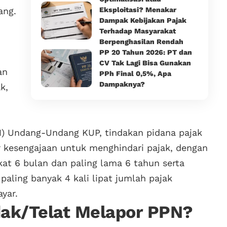
ang.
Eksploitasi? Menakar
Dampak Kebijakan Pajak
Terhadap Masyarakat
Berpenghasilan Rendah
PP 20 Tahun 2026: PT dan
CV Tak Lagi Bisa Gunakan
an
PPh Final 0,5%, Apa
Dampaknya?
k,
(1) Undang-Undang KUP, tindakan pidana pajak
r kesengajaan untuk menghindari pajak, dengan
kat 6 bulan dan paling lama 6 tahun serta
 paling banyak 4 kali lipat jumlah pajak
yar.
dak/Telat Melapor PPN?