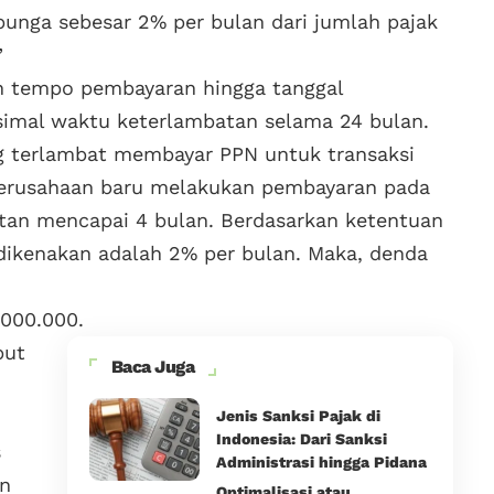
 bunga sebesar 2% per bulan dari jumlah pajak
”
tuh tempo pembayaran hingga tanggal
imal waktu keterlambatan selama 24 bulan.
g terlambat membayar PPN untuk transaksi
 Perusahaan baru melakukan pembayaran pada
tan mencapai 4 bulan. Berdasarkan ketentuan
dikenakan adalah 2% per bulan. Maka, denda
.000.000.
but
Baca Juga
Jenis Sanksi Pajak di
Indonesia: Dari Sanksi
s
Administrasi hingga Pidana
an
Optimalisasi atau