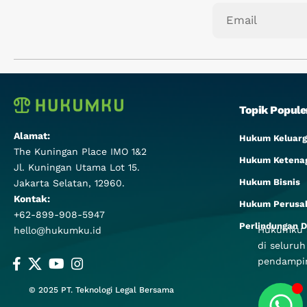
Topik Popule
Alamat:
Hukum Keluarg
The Kuningan Place IMO 1&2
Hukum Ketena
Jl. Kuningan Utama Lot 15.
Hukum Bisnis
Jakarta Selatan, 12960.
Kontak:
Hukum Perusa
+62-899-908-5947
Perlindungan D
Hukumku a
hello@hukumku.id
di seluruh
pendampin
© 2025
PT. Teknologi Legal Bersama