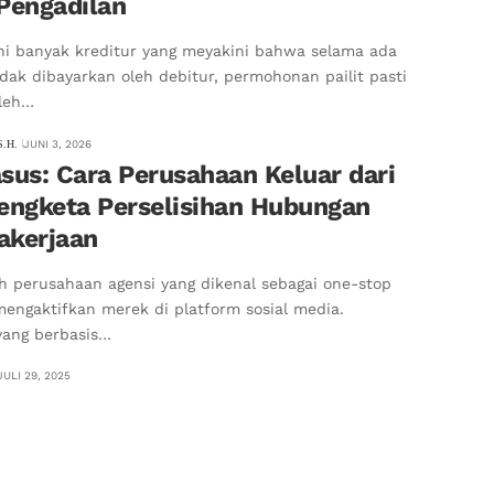
 Pengadilan
ni banyak kreditur yang meyakini bahwa selama ada
idak dibayarkan oleh debitur, permohonan pailit pasti
oleh…
S.H.
JUNI 3, 2026
sus: Cara Perusahaan Keluar dari
Sengketa Perselisihan Hubungan
akerjaan
h perusahaan agensi yang dikenal sebagai one-stop
engaktifkan merek di platform sosial media.
yang berbasis…
JULI 29, 2025