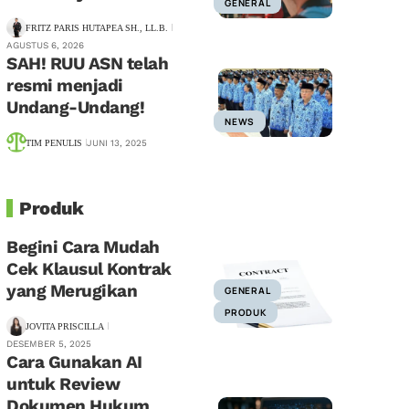
GENERAL
FRITZ PARIS HUTAPEA SH., LL.B.
AGUSTUS 6, 2026
SAH! RUU ASN telah
resmi menjadi
Undang-Undang!
NEWS
TIM PENULIS
JUNI 13, 2025
Produk
Begini Cara Mudah
Cek Klausul Kontrak
yang Merugikan
GENERAL
PRODUK
JOVITA PRISCILLA
DESEMBER 5, 2025
Cara Gunakan AI
untuk Review
Dokumen Hukum