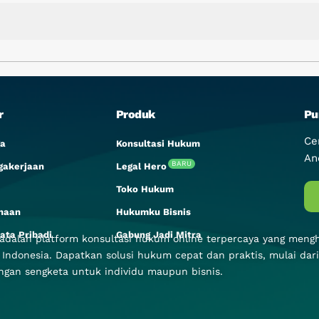
r
Produk
Pu
Ce
a
Konsultasi Hukum
An
BARU
gakerjaan
Legal Hero
Toko Hukum
haan
Hukumku Bisnis
ata Pribadi
Gabung Jadi Mitra
dalah platform konsultasi hukum online terpercaya yang meng
 Indonesia. Dapatkan solusi hukum cepat dan praktis, mulai dar
gan sengketa untuk individu maupun bisnis.