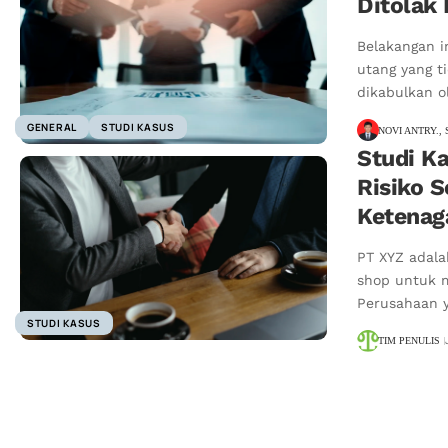
Ditolak
Belakangan i
utang yang t
dikabulkan 
GENERAL
STUDI KASUS
NOVI ANTRY., 
Studi Ka
Risiko 
Ketenag
PT XYZ adala
shop untuk m
Perusahaan 
STUDI KASUS
TIM PENULIS