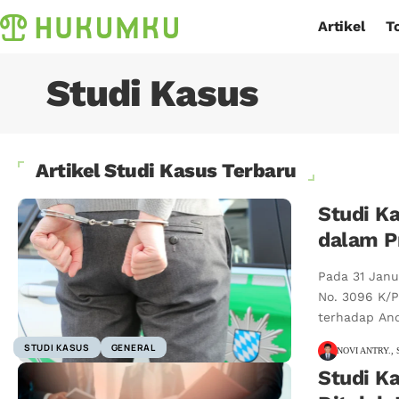
Artikel
T
Studi Kasus
Artikel Studi Kasus Terbaru
Studi Ka
dalam Pr
Pada 31 Janu
No. 3096 K/P
terhadap An
STUDI KASUS
GENERAL
NOVI ANTRY., 
Studi K