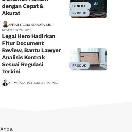
dengan Cepat &
GENERAL
Akurat
PRODUK
AFIYAH SALMA HERMAYA S.H.
NOVEMBER 26, 2025
Legal Hero Hadirkan
Fitur Document
Review, Bantu Lawyer
Analisis Kontrak
Sesuai Regulasi
PRODUK
Terkini
ADI WICAKSONO
JANUARI 27, 2026
 Anda.