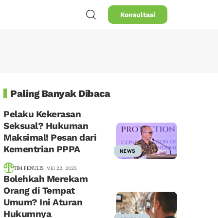
Konsultasi
Paling Banyak Dibaca
Pelaku Kekerasan
Seksual? Hukuman
Maksimal! Pesan dari
Kementrian PPPA
NEWS
TIM PENULIS
MEI 22, 2025
Bolehkah Merekam
Orang di Tempat
Umum? Ini Aturan
Hukumnya