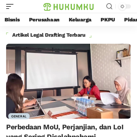
Bisnis
Perusahaan
Keluarga
PKPU
Pida
Artikel Legal Drafting Terbaru
GENERAL
Perbedaan MoU, Perjanjian, dan LoI
yang Sering Disalahpahami